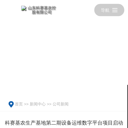
导航
首页
>>
新闻中心
>>
公司新闻
科赛基农生产基地第二期设备运维数字平台项目启动