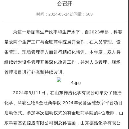
会召开
时间：2024-05-14
访问量：569
为进一步提高生产效率和生产水平，自2023年起，科赛
基农两个生产工厂与金旺商学院展开合作，在人员管理、设
备管理、现场管理等方面进行精细化培训。本年度，双方将
继续针对设备管理开展深化改进工作，并对人员管理、现场
管理项目进行补充和持续改进。
2024年5月11日，在山东德浩化学有限公司举办了德浩
化学、科赛生物&金旺商学院 2024年设备运维数字平台项目
启动仪式。参加本次启动仪式的有金旺商学院的4位老师，山
东科赛基农控股有限公司副总孙吉梁，山东德浩化学有限公