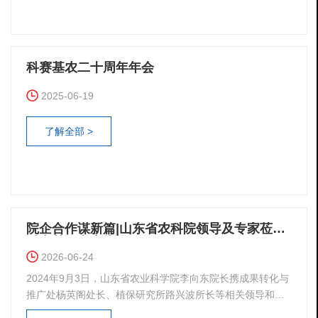
科赛基农二十周年年会
2025-06-19
了解全部 >
院企合作谋新篇|山东省农科院领导及专家莅临
科赛基农考察指导
2026-06-24
2024年9月3日，山东省农业科学院李向东院长携成果转化与
推广处杨英阁处长、植保研究所路兴波所长等相关领导和专
家一行9人莅临科赛基农考察指导。来访的领导专家在科赛基