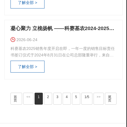
了解全部 >
农董事长王铭、总经理谢翔···
凝心聚力 立桅扬帆 ——科赛基农2024-2025年
度销售目标责任书签订仪式举行
2026-06-24
科赛基农2025销售年度开启在即，一年一度的销售目标责任
书签订仪式于2024年8月31日在公司总部隆重举行，来自内
销、外销两个系统的70余名子公司、部门负责人及各销售区
了解全部 >
域负责人通过线上、线下两种···
首
<<
1
2
3
4
5
1/5
>>
尾
页
页