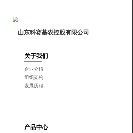
关于我们
企业介绍
组织架构
发展历程
核心价值观
制造基地
企业荣誉
产品中心