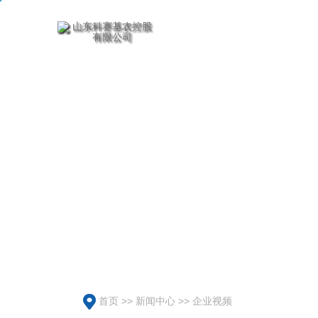
关于我们
首页
>>
新闻中心
>>
企业视频