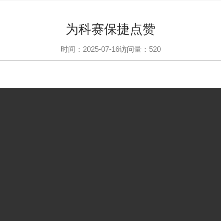
为科赛保捷点赞
时间：2025-07-16
访问量：520